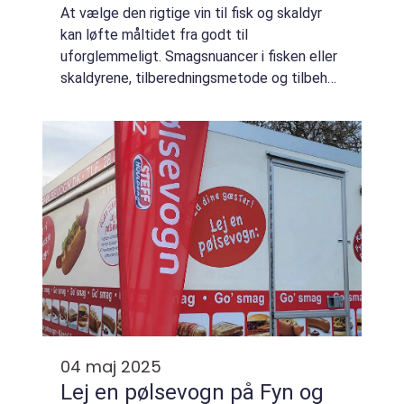
At vælge den rigtige vin til fisk og skaldyr
kan løfte måltidet fra godt til
uforglemmeligt. Smagsnuancer i fisken eller
skaldyrene, tilberedningsmetode og tilbehør
spiller alle en rolle i valget af vin. En let, frisk
hvidvi...
04 maj 2025
Lej en pølsevogn på Fyn og