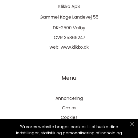
web:
www.klikko.dk
Menu
Annoncering
Om os
Cookies
På vores website bruges cookies til at huske dine
Kontakt os
indstillinger, statistik og personalisering af indhold og
Sitemap