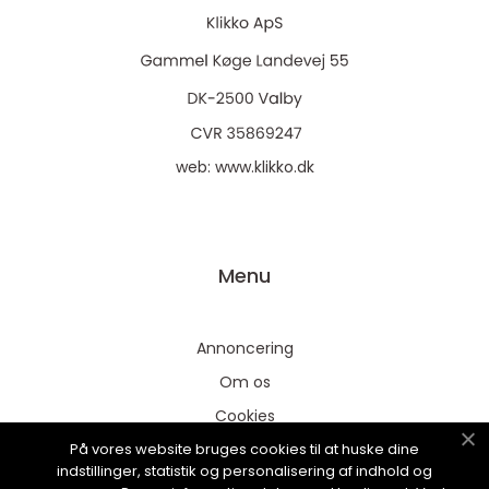
web:
www.klikko.dk
Menu
Annoncering
Om os
Cookies
På vores website bruges cookies til at huske dine
Kontakt os
indstillinger, statistik og personalisering af indhold og
Sitemap