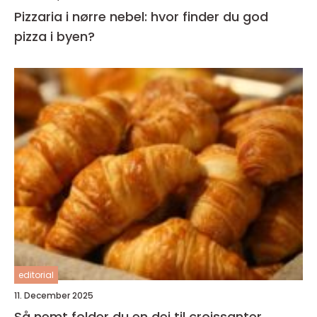
Pizzaria i nørre nebel: hvor finder du god
pizza i byen?
editorial
11. December 2025
Så nemt folder du en dej til croissanter