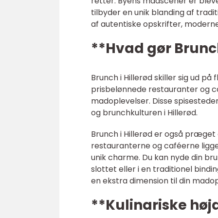
retter. Byens madscener er blev
tilbyder en unik blanding af tradi
af autentiske opskrifter, modern
**Hvad gør Brunch
Brunch i Hillerød skiller sig ud p
prisbelønnede restauranter og ca
madoplevelser. Disse spisestede
og brunchkulturen i Hillerød.
Brunch i Hillerød er også præge
restauranterne og caféerne ligge
unik charme. Du kan nyde din bru
slottet eller i en traditionel bi
en ekstra dimension til din madop
**Kulinariske høj