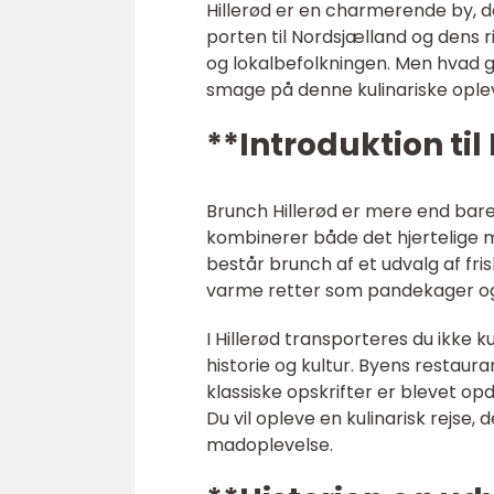
Hillerød er en charmerende by, de
porten til Nordsjælland og dens ri
og lokalbefolkningen. Men hvad gø
smage på denne kulinariske ople
**Introduktion til
Brunch Hillerød er mere end bar
kombinerer både det hjertelige 
består brunch af et udvalg af fri
varme retter som pandekager og 
I Hillerød transporteres du ikke 
historie og kultur. Byens restau
klassiske opskrifter er blevet o
Du vil opleve en kulinarisk rejse
madoplevelse.