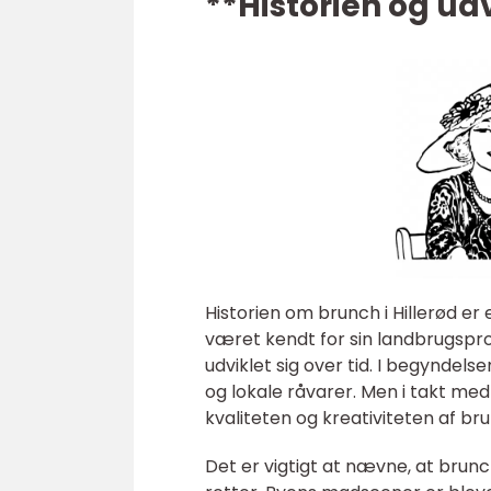
**Historien og udv
Historien om brunch i Hillerød er 
været kendt for sin landbrugspr
udviklet sig over tid. I begyndels
og lokale råvarer. Men i takt med a
kvaliteten og kreativiteten af br
Det er vigtigt at nævne, at brunch