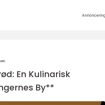
Annoncerin
sen
rød: En Kulinarisk
ongernes By**