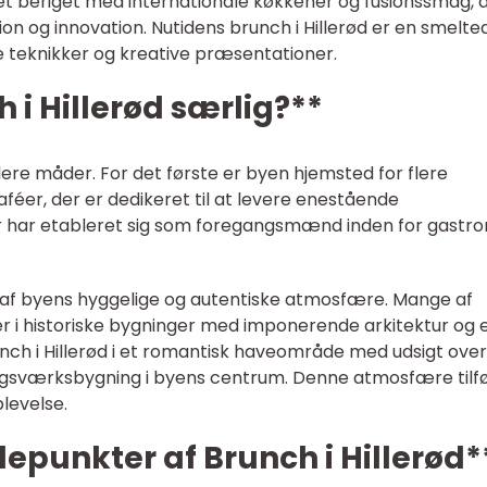
et beriget med internationale køkkener og fusionssmag, 
tion og innovation. Nutidens brunch i Hillerød er en smelte
e teknikker og kreative præsentationer.
 i Hillerød særlig?**
å flere måder. For det første er byen hjemsted for flere
féer, der er dedikeret til at levere enestående
r har etableret sig som foregangsmænd inden for gastr
t af byens hyggelige og autentiske atmosfære. Mange af
r i historiske bygninger med imponerende arkitektur og 
nch i Hillerød i et romantisk haveområde med udsigt over
ndingsværksbygning i byens centrum. Denne atmosfære tilfø
levelse.
depunkter af Brunch i Hillerød*