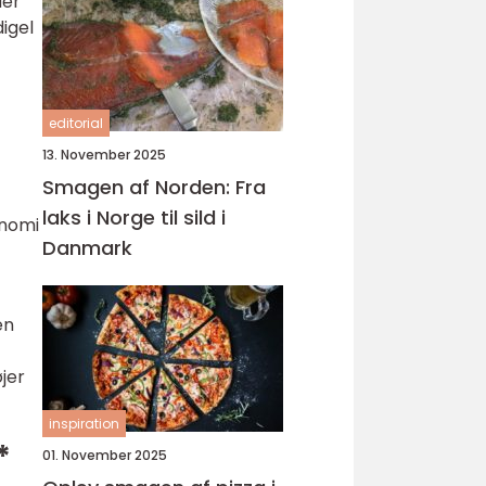
der
digel
editorial
13. November 2025
Smagen af Norden: Fra
laks i Norge til sild i
onomi
Danmark
en
jer
inspiration
*
01. November 2025