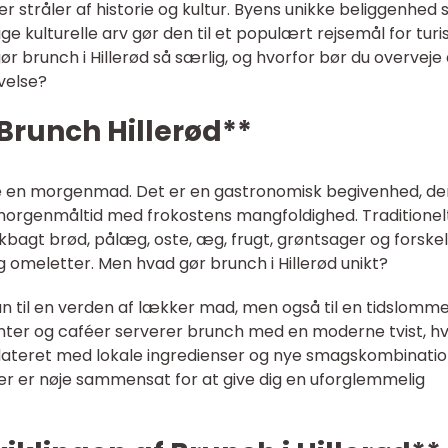
r stråler af historie og kultur. Byens unikke beliggenhed
ge kulturelle arv gør den til et populært rejsemål for turi
r brunch i Hillerød så særlig, og hvorfor bør du overveje 
velse?
 Brunch Hillerød**
e en morgenmad. Det er en gastronomisk begivenhed, de
morgenmåltid med frokostens mangfoldighed. Traditionel
skbagt brød, pålæg, oste, æg, frugt, grøntsager og forskel
omeletter. Men hvad gør brunch i Hillerød unikt?
kun til en verden af lækker mad, men også til en tidslomme
ranter og caféer serverer brunch med en moderne tvist, h
pdateret med lokale ingredienser og nye smagskombinatio
, der er nøje sammensat for at give dig en uforglemmelig