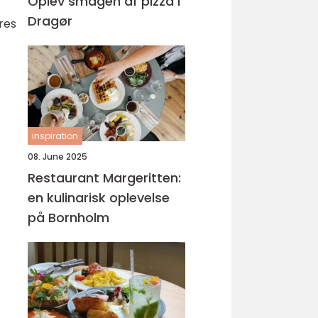
Oplev smagen af pizza i
Dragør
eres
inspiration
08. June 2025
Restaurant Margeritten:
en kulinarisk oplevelse
på Bornholm