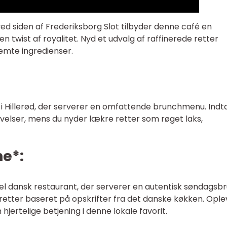
 ved siden af Frederiksborg Slot tilbyder denne café en
twist af royalitet. Nyd et udvalg af raffinerede retter
emte ingredienser.
i Hillerød, der serverer en omfattende brunchmenu. Indt
velser, mens du nyder lækre retter som røget laks,
ne*:
onel dansk restaurant, der serverer en autentisk søndagsb
etter baseret på opskrifter fra det danske køkken. Ople
ertelige betjening i denne lokale favorit.