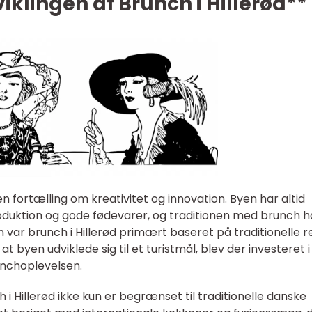
iklingen af Brunch i Hillerød**
en fortælling om kreativitet og innovation. Byen har altid
oduktion og gode fødevarer, og traditionen med brunch h
en var brunch i Hillerød primært baseret på traditionelle r
t byen udviklede sig til et turistmål, blev der investeret i
unchoplevelsen.
 i Hillerød ikke kun er begrænset til traditionelle danske