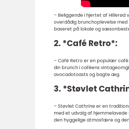
– Beliggende i hjertet af Hillerød
overdådig brunchoplevelse med en 
baseret på lokale og sæsonbest
2. *Café Retro*:
– Café Retro er en populær café 
din brunch i caféens vintageomgi
avocadotoasts og bagte æg.
3. *Støvlet Cathri
– Støvlet Cathrine er en traditi
med et udvalg af hjemmelavede r
den hyggelige atmosfære og den hj