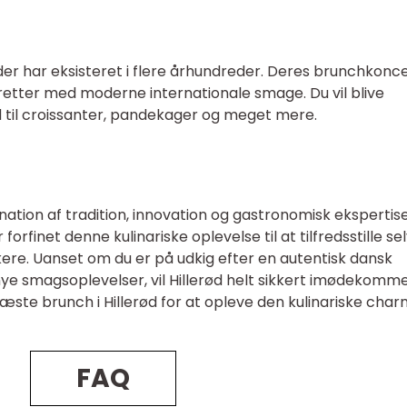
o, der har eksisteret i flere århundreder. Deres brunchkonc
retter med moderne internationale smage. Du vil blive
 til croissanter, pandekager og meget mere.
ination af tradition, innovation og gastronomisk ekspertise
orfinet denne kulinariske oplevelse til at tilfredsstille se
re. Uanset om du er på udkig efter en autentisk dansk
nye smagsoplevelser, vil Hillerød helt sikkert imødekomm
æste brunch i Hillerød for at opleve den kulinariske char
FAQ