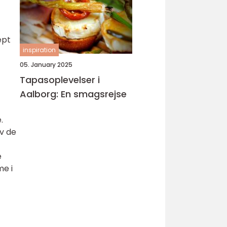
ept
inspiration
05. January 2025
Tapasoplevelser i
Aalborg: En smagsrejse
.
lv de
e
me i