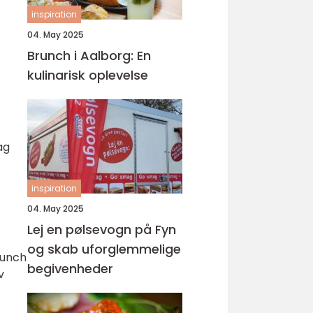
inspiration
04. May 2025
Brunch i Aalborg: En
kulinarisk oplevelse
ag
inspiration
04. May 2025
Lej en pølsevogn på Fyn
og skab uforglemmelige
runch
begivenheder
v