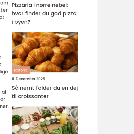
 som
Pizzaria i nørre nebel:
ster
hvor finder du god pizza
at
i byen?
r
t
editorial
lige
11. December 2025
Så nemt folder du en dej
 af
til croissanter
vor
ner.