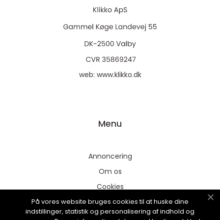
web:
www.klikko.dk
Menu
Annoncering
Om os
Cookies
På vores website bruges cookies til at huske dine
Kontakt os
indstillinger, statistik og personalisering af indhold og
Sitemap