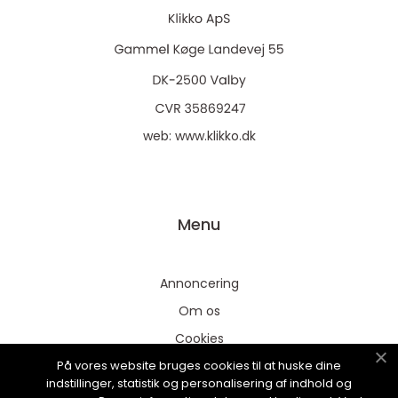
web:
www.klikko.dk
Menu
Annoncering
Om os
Cookies
På vores website bruges cookies til at huske dine
Kontakt os
indstillinger, statistik og personalisering af indhold og
Sitemap