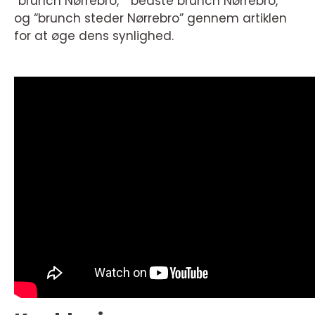
“brunch Nørrebro,” “bedste brunch Nørrebro,”
og “brunch steder Nørrebro” gennem artiklen
for at øge dens synlighed.