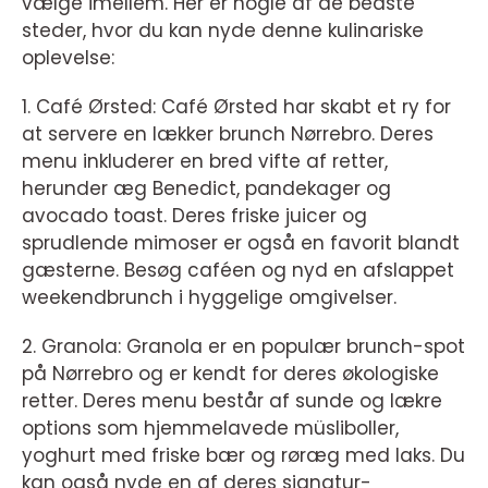
vælge imellem. Her er nogle af de bedste
steder, hvor du kan nyde denne kulinariske
oplevelse:
1. Café Ørsted: Café Ørsted har skabt et ry for
at servere en lækker brunch Nørrebro. Deres
menu inkluderer en bred vifte af retter,
herunder æg Benedict, pandekager og
avocado toast. Deres friske juicer og
sprudlende mimoser er også en favorit blandt
gæsterne. Besøg caféen og nyd en afslappet
weekendbrunch i hyggelige omgivelser.
2. Granola: Granola er en populær brunch-spot
på Nørrebro og er kendt for deres økologiske
retter. Deres menu består af sunde og lækre
options som hjemmelavede müsliboller,
yoghurt med friske bær og røræg med laks. Du
kan også nyde en af deres signatur-