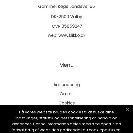
web:
www.klikko.dk
Menu
Annoncering
Om os
Cookies
På vores website bruges cookies til at huske dine
Kontakt os
indstillinger, statistik og personalisering af indhold og
Sitemap
annoncer. Denne information deles med tredjepart. Ved
fortsat brug af websiden godkender du cookiepolitikken.