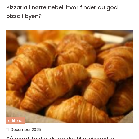
Pizzaria i nørre nebel: hvor finder du god
pizza i byen?
editorial
11. December 2025
Så nemt folder du en dej til croissanter