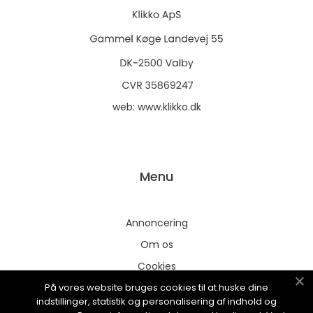
web:
www.klikko.dk
Menu
Annoncering
Om os
Cookies
På vores website bruges cookies til at huske dine
Kontakt os
indstillinger, statistik og personalisering af indhold og
Sitemap