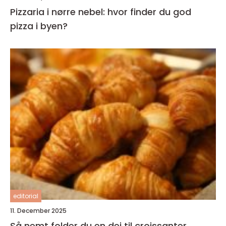
Pizzaria i nørre nebel: hvor finder du god
pizza i byen?
editorial
11. December 2025
Så nemt folder du en dej til croissanter