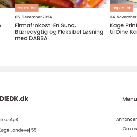
inspiration
inspiration
05. December 2024
04. November
n
Firmafrokost: En Sund,
Kage Print
Bæredygtig og Fleksibel Løsning
til Dine K
med DABBA
DIEDK.
dk
Men
Annoncer
Om os