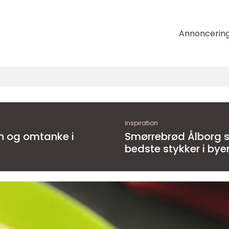
Annoncerin
inspiration
Smørrebrød Ålborg sådan finder du de
bedste stykker i bye