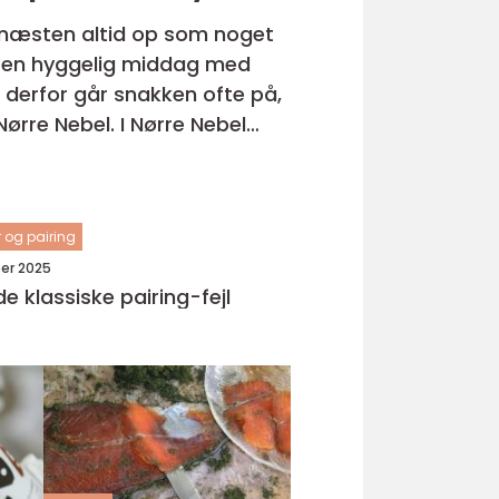
 næsten altid op som noget
er en hyggelig middag med
g derfor går snakken ofte på,
 I Nørre Nebel
r og pairing
er 2025
e klassiske pairing-fejl