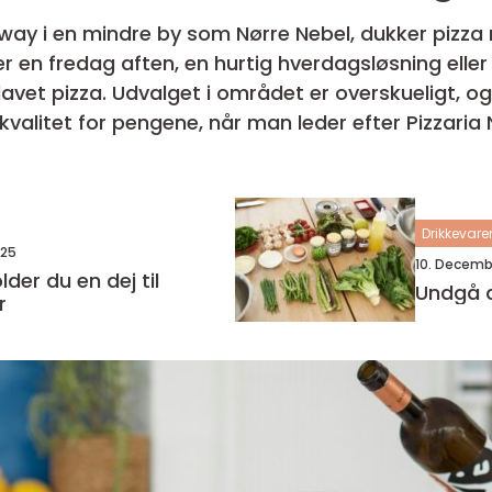
ay i en mindre by som Nørre Nebel, dukker pizza
er en fredag aften, en hurtig hverdagsløsning ell
avet pizza. Udvalget i området er overskueligt, o
et for pengene, når man leder efter Pizzaria Nørre Nebel.
 ...
Drikkevare
025
10. Decemb
der du en dej til
Undgå d
r