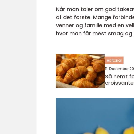
Når man taler om god takeaw
af det første. Mange forbind
venner og familie med en vell
hvor man får mest smag og kvalit
spiller de lokale spisesteder en
editorial
11. December 2
Så nemt fol
croissante