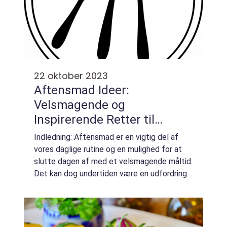
22 oktober 2023
Aftensmad Ideer:
Velsmagende og
Inspirerende Retter til
Middagsbordet
Indledning: Aftensmad er en vigtig del af
vores daglige rutine og en mulighed for at
slutte dagen af med et velsmagende måltid.
Det kan dog undertiden være en udfordring
at komme på nye og spændende ideer til at
variere vores middagsretter. I denne a...