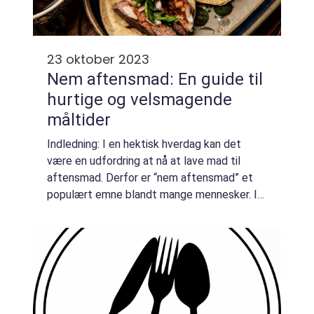
23 oktober 2023
Nem aftensmad: En guide til
hurtige og velsmagende
måltider
Indledning: I en hektisk hverdag kan det
være en udfordring at nå at lave mad til
aftensmad. Derfor er “nem aftensmad” et
populært emne blandt mange mennesker. I
denne artikel vil vi udforske forskellige
aspekter af nem aftensmad og give ...