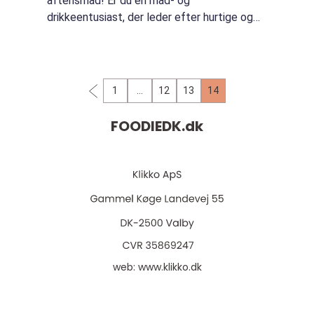
aftensmad! Er du en mad- og
drikkeentusiast, der leder efter hurtige og
delicious middagsmuligheder? Så er du
kommet til det rette sted! I denne artikel vil
vi guide dig gennem e...
1
…
12
13
14
FOODIEDK.
dk
web:
www.klikko.dk