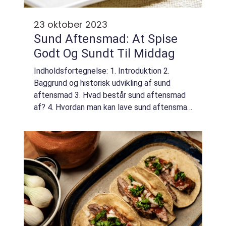
23 oktober 2023
Sund Aftensmad: At Spise
Godt Og Sundt Til Middag
Indholdsfortegnelse: 1. Introduktion 2.
Baggrund og historisk udvikling af sund
aftensmad 3. Hvad består sund aftensmad
af? 4. Hvordan man kan lave sund aftensmad
på en let og hurtig måde 5. Eksempler på
sunde opskrifter til aftensmad 6. Konklusion
1...